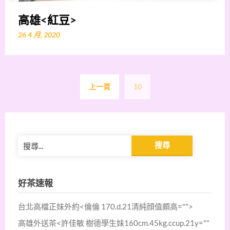
高雄<紅豆>
26 4 月, 2020
文
上一頁
10
章
導
覽
搜
尋
關
鍵
好茶速報
字:
台北高檔正妹外約<倫倫 170.d.21清純顔值頗高="">
高雄外送茶<許佳敏 樹德學生妹160cm.45kg.ccup.21y=""